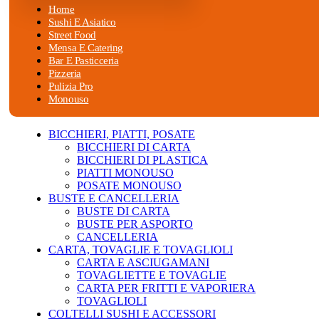
Home
Sushi E Asiatico
Street Food
Mensa E Catering
Bar E Pasticceria
Pizzeria
Pulizia Pro
Monouso
BICCHIERI, PIATTI, POSATE
BICCHIERI DI CARTA
BICCHIERI DI PLASTICA
PIATTI MONOUSO
POSATE MONOUSO
BUSTE E CANCELLERIA
BUSTE DI CARTA
BUSTE PER ASPORTO
CANCELLERIA
CARTA, TOVAGLIE E TOVAGLIOLI
CARTA E ASCIUGAMANI
TOVAGLIETTE E TOVAGLIE
CARTA PER FRITTI E VAPORIERA
TOVAGLIOLI
COLTELLI SUSHI E ACCESSORI