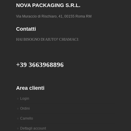
NOVA PACKAGING S.R.L.
del
prodotto
Via Muraccio di Rischiaro, 41, 00155 Roma RM
Contatti
HAI BISOGNO DI AIUTO? CHIAMACI:
+39 3663968896
Area clienti
Login
Ordini
Carrello
Dettagli account