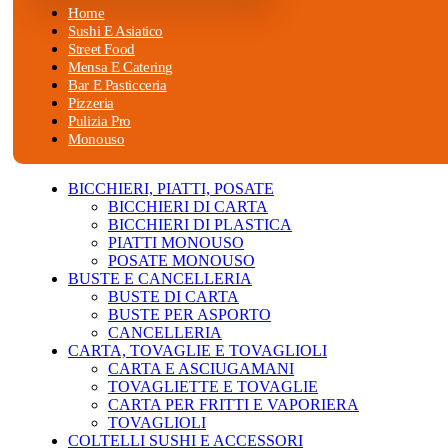
Home
Sushi E Asiatico
Street Food
Mensa E Catering
Bar E Pasticceria
Pizzeria
Pulizia Pro
Monouso
BICCHIERI, PIATTI, POSATE
BICCHIERI DI CARTA
BICCHIERI DI PLASTICA
PIATTI MONOUSO
POSATE MONOUSO
BUSTE E CANCELLERIA
BUSTE DI CARTA
BUSTE PER ASPORTO
CANCELLERIA
CARTA, TOVAGLIE E TOVAGLIOLI
CARTA E ASCIUGAMANI
TOVAGLIETTE E TOVAGLIE
CARTA PER FRITTI E VAPORIERA
TOVAGLIOLI
COLTELLI SUSHI E ACCESSORI