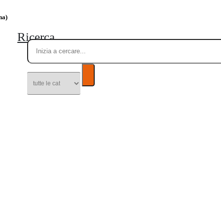
na)
Ricerca