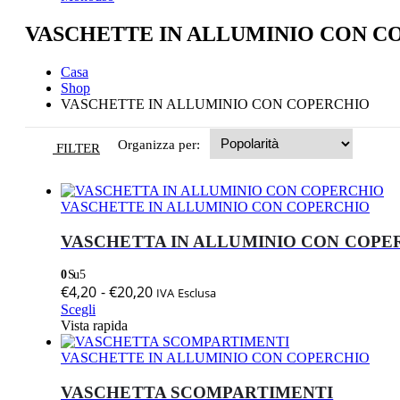
VASCHETTE IN ALLUMINIO CON C
Casa
Shop
VASCHETTE IN ALLUMINIO CON COPERCHIO
Organizza per:
FILTER
VASCHETTE IN ALLUMINIO CON COPERCHIO
VASCHETTA IN ALLUMINIO CON COPE
0
Su 5
Fascia
€
4,20
-
€
20,20
IVA Esclusa
Questo
di
Scegli
prodotto
Vista rapida
prezzo:
ha
da
più
VASCHETTE IN ALLUMINIO CON COPERCHIO
€4,20
varianti.
a
Le
VASCHETTA SCOMPARTIMENTI