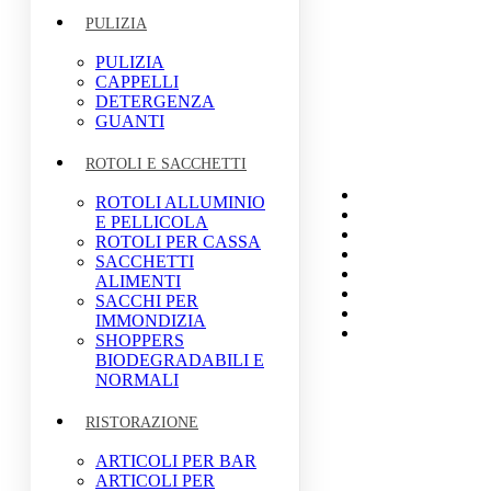
PULIZIA
PULIZIA
CAPPELLI
DETERGENZA
GUANTI
ROTOLI E SACCHETTI
Home
ROTOLI ALLUMINIO
Sushi E Asiatico
E PELLICOLA
Street Food
ROTOLI PER CASSA
Mensa E Catering
SACCHETTI
Bar E Pasticceria
ALIMENTI
Pizzeria
SACCHI PER
Pulizia Pro
IMMONDIZIA
Monouso
SHOPPERS
BIODEGRADABILI E
NORMALI
RISTORAZIONE
ARTICOLI PER BAR
ARTICOLI PER