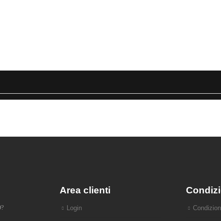
Area clienti
Condizi
O?
Login
Condizion