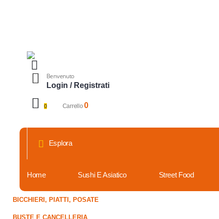
Benvenuto
Login / Registrati
0
Carrello
0
Esplora
Home
Sushi E Asiatico
Street Food
BICCHIERI, PIATTI, POSATE
BUSTE E CANCELLERIA