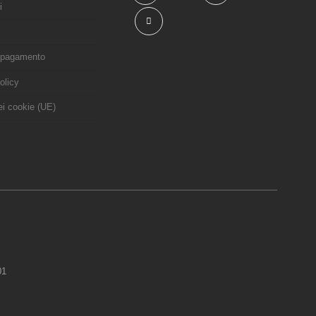
i
i pagamento
olicy
dei cookie (UE)
01