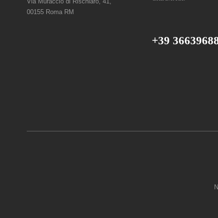
Via Muraccio di Rischiaro, 41,
00155 Roma RM
+39 3663968
N