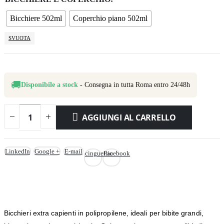
a
€3,70
Bicchiere 502ml
Coperchio piano 502ml
SVUOTA
🚚
Disponibile a stock
- Consegna in tutta Roma entro 24/48h
AGGIUNGI AL CARRELLO
LinkedIn
Google +
E-mail
cinguettio
Facebook
Bicchieri extra capienti in polipropilene, ideali per bibite grandi,