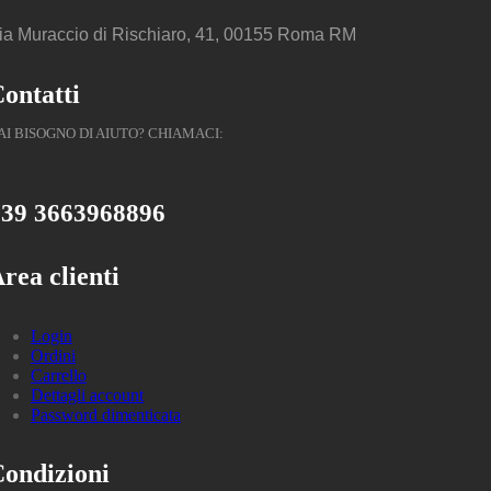
ia Muraccio di Rischiaro, 41, 00155 Roma RM
ontatti
AI BISOGNO DI AIUTO? CHIAMACI:
39 3663968896
rea clienti
Login
Ordini
Carrello
Dettagli account
Password dimenticata
ondizioni