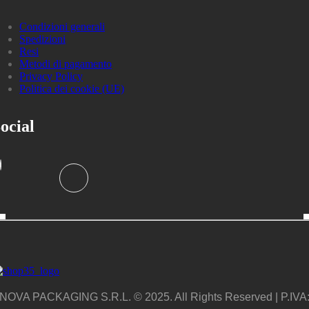
Condizioni generali
Spedizioni
Resi
Metodi di pagamento
Privacy Policy
Politica dei cookie (UE)
ocial
NOVA PACKAGING S.R.L. © 2025. All Rights Reserved | P.IVA