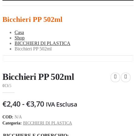
Bicchieri PP 502ml
Casa
Shop
BICCHIERI DI PLASTICA
Bicchieri PP 502ml
Bicchieri PP 502ml
0
Di 5
Fascia
€
2,40
-
€
3,70
IVA Esclusa
di
prezzo:
COD:
N/A
da
Categoria:
BICCHIERI DI PLASTICA
€2,40
BICCHIERE E COPERCHIO