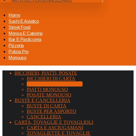
Home
Sushi E Asiatico
Street Food
Mensa E Catering
Bar E Pasticceria
Pizzeria
Pulizia Pro
Monouso
BICCHIERI, PIATTI, POSATE
BICCHIERI DI CARTA
BICCHIERI DI PLASTICA
PIATTI MONOUSO
POSATE MONOUSO
BUSTE E CANCELLERIA
BUSTE DI CARTA
BUSTE PER ASPORTO
CANCELLERIA
CARTA, TOVAGLIE E TOVAGLIOLI
CARTA E ASCIUGAMANI
TOVAGLIETTE E TOVAGLIE