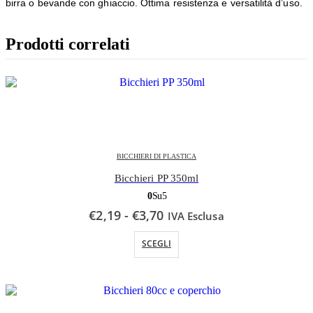
birra o bevande con ghiaccio. Ottima resistenza e versatilità d’uso.
Prodotti correlati
BICCHIERI DI PLASTICA
Bicchieri PP 350ml
0
Su 5
Fascia
€
2,19
-
€
3,70
IVA Esclusa
di
Questo prodotto ha più varianti. Le opzioni possono essere scelte nella pagina del prodotto
prezzo:
SCEGLI
da
€2,19
a
€3,70