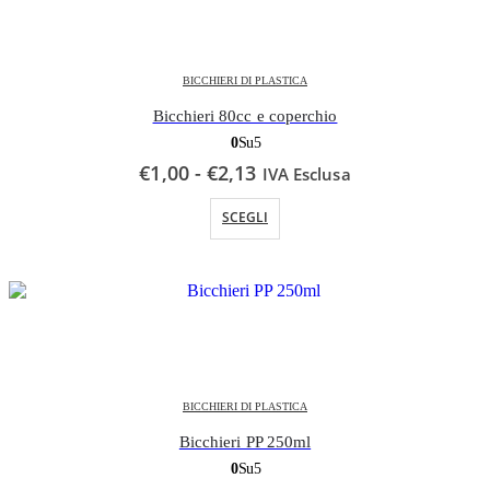
BICCHIERI DI PLASTICA
Bicchieri 80cc e coperchio
0
Su 5
Fascia
€
1,00
-
€
2,13
IVA Esclusa
di
Questo prodotto ha più varianti. Le opzioni possono essere scelte nella pagina del prodotto
prezzo:
SCEGLI
da
€1,00
a
€2,13
BICCHIERI DI PLASTICA
Bicchieri PP 250ml
0
Su 5