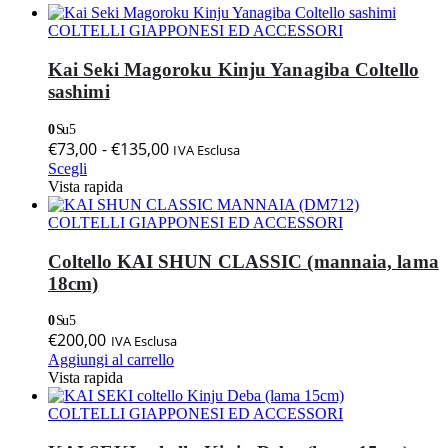
COLTELLI GIAPPONESI ED ACCESSORI
Kai Seki Magoroku Kinju Yanagiba Coltello
sashimi
0
Su 5
Fascia
€
73,00
-
€
135,00
IVA Esclusa
Questo
di
Scegli
prodotto
Vista rapida
prezzo:
ha
da
più
COLTELLI GIAPPONESI ED ACCESSORI
€73,00
varianti.
a
Le
Coltello KAI SHUN CLASSIC (mannaia, lama
opzioni
€135,00
18cm)
possono
essere
0
Su 5
scelte
€
200,00
IVA Esclusa
nella
Aggiungi al carrello
pagina
Vista rapida
del
prodotto
COLTELLI GIAPPONESI ED ACCESSORI