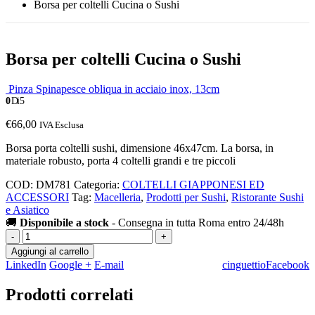
Borsa per coltelli Cucina o Sushi
Borsa per coltelli Cucina o Sushi
Pinza Spinapesce obliqua in acciaio inox, 13cm
0
Di 5
€
66,00
IVA Esclusa
Borsa porta coltelli sushi, dimensione 46x47cm. La borsa, in
materiale robusto, porta 4 coltelli grandi e tre piccoli
COD:
DM781
Categoria:
COLTELLI GIAPPONESI ED
ACCESSORI
Tag:
Macelleria
,
Prodotti per Sushi
,
Ristorante Sushi
e Asiatico
🚚
Disponibile a stock
- Consegna in tutta Roma entro 24/48h
-
+
Aggiungi al carrello
LinkedIn
Google +
E-mail
cinguettio
Facebook
Prodotti correlati