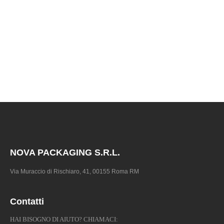
NOVA PACKAGING S.R.L.
Via Muraccio di Rischiaro, 41, 00155 Roma RM
Contatti
HAI BISOGNO DI AIUTO? CHIAMACI: