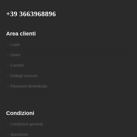
+39 3663968896
Area clienti
Login
Ordini
Carrello
Dettagli account
Password dimenticata
Condizioni
Condizioni generali
Spedizioni