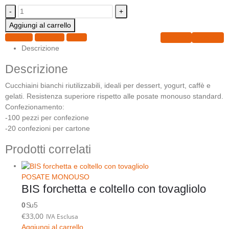
-
+
Aggiungi al carrello
LinkedIn
Google +
E-mail
cinguettio
Facebook
Descrizione
Descrizione
Cucchiaini bianchi riutilizzabili, ideali per dessert, yogurt, caffè e
gelati. Resistenza superiore rispetto alle posate monouso standard.
Confezionamento:
-100 pezzi per confezione
-20 confezioni per cartone
Prodotti correlati
POSATE MONOUSO
BIS forchetta e coltello con tovagliolo
0
Su 5
€
33,00
IVA Esclusa
Aggiungi al carrello