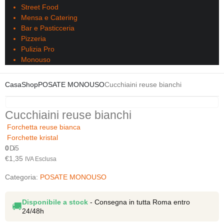
Street Food
Mensa e Catering
Bar e Pasticceria
Pizzeria
Pulizia Pro
Monouso
Casa
Shop
POSATE MONOUSO
Cucchiaini reuse bianchi
Cucchiaini reuse bianchi
Forchetta reuse bianca
Forchette kristal
0
Di 5
€
1,35
IVA Esclusa
Categoria:
POSATE MONOUSO
Disponibile a stock
- Consegna in tutta Roma entro
🚚
24/48h