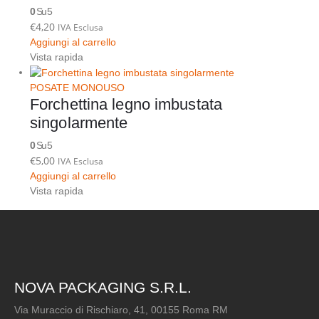
0
Su 5
€
4,20
IVA Esclusa
Aggiungi al carrello
Vista rapida
POSATE MONOUSO
Forchettina legno imbustata
singolarmente
0
Su 5
€
5,00
IVA Esclusa
Aggiungi al carrello
Vista rapida
NOVA PACKAGING S.R.L.
Via Muraccio di Rischiaro, 41, 00155 Roma RM