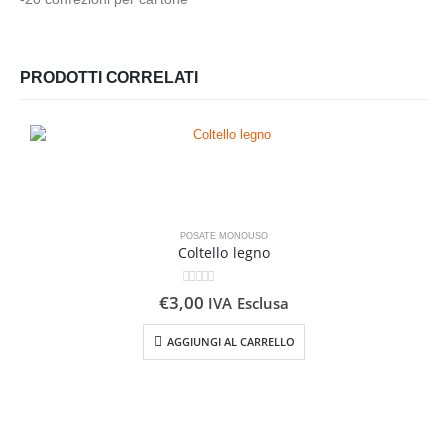
PRODOTTI CORRELATI
POSATE MONOUSO
Coltello legno
0
Su 5
€
3,00
IVA Esclusa
AGGIUNGI AL CARRELLO