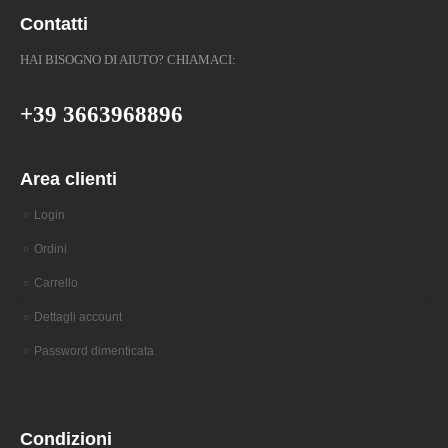
Contatti
HAI BISOGNO DI AIUTO? CHIAMACI:
+39 3663968896
Area clienti
Login
Ordini
Carrello
Dettagli account
Password dimenticata
Condizioni