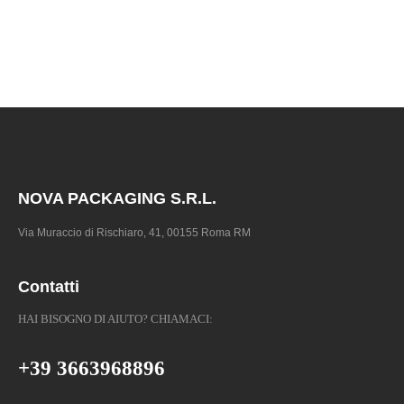
NOVA PACKAGING S.R.L.
Via Muraccio di Rischiaro, 41, 00155 Roma RM
Contatti
HAI BISOGNO DI AIUTO? CHIAMACI:
+39 3663968896