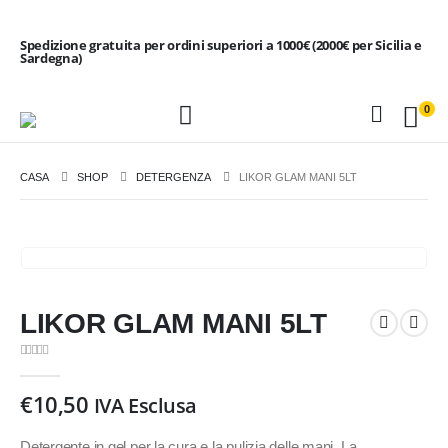
Spedizione gratuita per ordini superiori a 1000€ (2000€ per Sicilia e
Sardegna)
0
CASA
SHOP
DETERGENZA
LIKOR GLAM MANI 5LT
LIKOR GLAM MANI 5LT
0
Di 5
€
10,50
IVA Esclusa
Detergente in gel per la cura e la pulizia delle mani. La