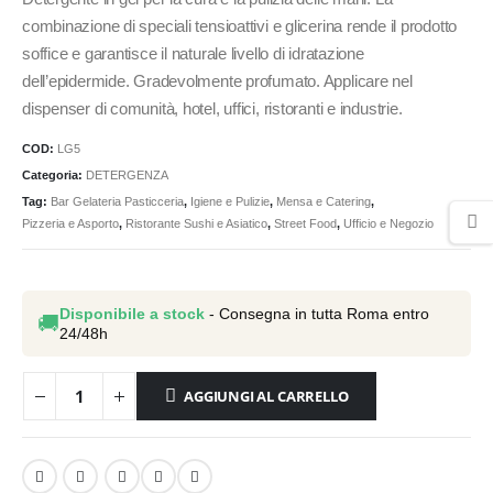
combinazione di speciali tensioattivi e glicerina rende il prodotto
soffice e garantisce il naturale livello di idratazione
dell’epidermide. Gradevolmente profumato. Applicare nel
dispenser di comunità, hotel, uffici, ristoranti e industrie.
COD:
LG5
Categoria:
DETERGENZA
Tag:
Bar Gelateria Pasticceria
,
Igiene e Pulizie
,
Mensa e Catering
,
Pizzeria e Asporto
,
Ristorante Sushi e Asiatico
,
Street Food
,
Ufficio e Negozio
Disponibile a stock
- Consegna in tutta Roma entro
🚚
24/48h
AGGIUNGI AL CARRELLO