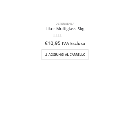
DETERGENZA
Likor Multiglass 5kg
0
Su 5
€
10,95
IVA Esclusa
AGGIUNGI AL CARRELLO