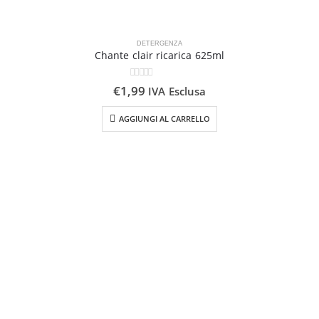
DETERGENZA
Chante clair ricarica 625ml
0
Su 5
€
1,99
IVA Esclusa
AGGIUNGI AL CARRELLO