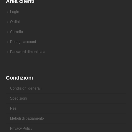
Area clienti
Login
Ordini
Carrello
Dettagli account
Password dimenticata
Condizioni
Condizioni generali
Spedizioni
Resi
Metodi di pagamento
Privacy Policy