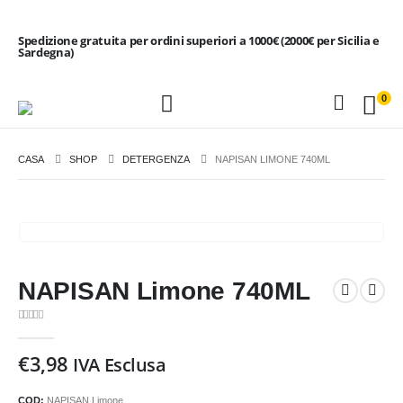
Spedizione gratuita per ordini superiori a 1000€ (2000€ per Sicilia e
Sardegna)
0
CASA
SHOP
DETERGENZA
NAPISAN LIMONE 740ML
NAPISAN Limone 740ML
0
Di 5
€
3,98
IVA Esclusa
COD:
NAPISAN Limone