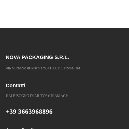
NOVA PACKAGING S.R.L.
Via Muraccio di Rischiaro, 41, 00155 Roma RM
Contatti
HAI BISOGNO DI AIUTO? CHIAMACI:
+39 3663968896