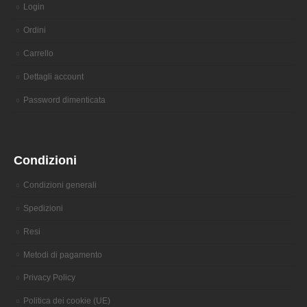
Login
Ordini
Carrello
Dettagli account
Password dimenticata
Condizioni
Condizioni generali
Spedizioni
Resi
Metodi di pagamento
Privacy Policy
Politica dei cookie (UE)