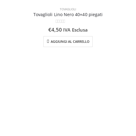
TOVAGLIOLI
Tovaglioli Lino Nero 40×40 piegati
0
Su 5
€
4,50
IVA Esclusa
AGGIUNGI AL CARRELLO