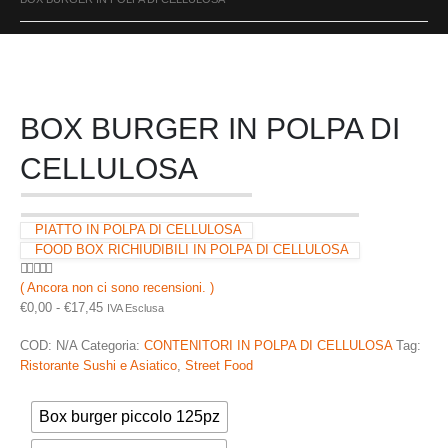
BOX BURGER IN POLPA DI
CELLULOSA
PIATTO IN POLPA DI CELLULOSA
FOOD BOX RICHIUDIBILI IN POLPA DI CELLULOSA
( Ancora non ci sono recensioni. )
0
Di 5
Fascia
€
0,00
-
€
17,45
IVA Esclusa
di
COD:
N/A
Categoria:
CONTENITORI IN POLPA DI CELLULOSA
Tag:
prezzo:
Ristorante Sushi e Asiatico
,
Street Food
da
Size
€0,00
a
Box burger piccolo 125pz
€17,45