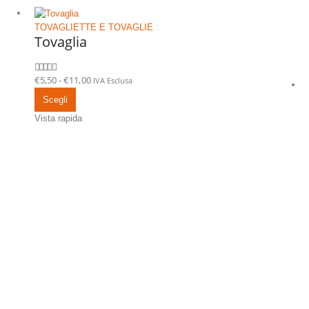
TOVAGLIETTE E TOVAGLIE
Tovaglia
Fascia
€
5,50
-
€
11,00
IVA Esclusa
0
Su 5
di
Questo
Scegli
prezzo:
prodotto
Vista rapida
da
ha
€5,50
più
a
varianti.
€11,00
Le
opzioni
possono
essere
scelte
nella
pagina
del
prodotto