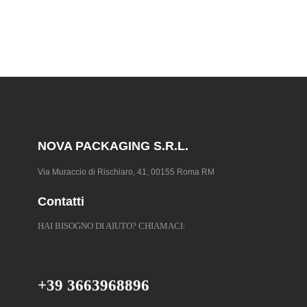
NOVA PACKAGING S.R.L.
Via Muraccio di Rischiaro, 41, 00155 Roma RM
Contatti
HAI BISOGNO DI AIUTO? CHIAMACI:
+39 3663968896