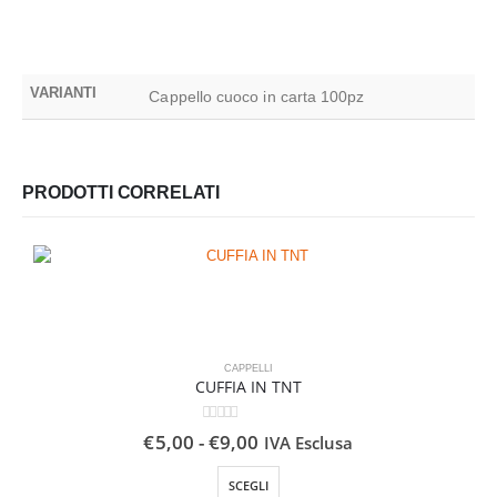
VARIANTI
Cappello cuoco in carta 100pz
PRODOTTI CORRELATI
CAPPELLI
CUFFIA IN TNT
0
Su 5
Fascia
€
5,00
-
€
9,00
IVA Esclusa
di
Questo prodotto ha più varianti. Le opzioni possono essere scelte nella pagina del prodotto
prezzo:
SCEGLI
da