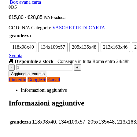
Box avana carta
0
Di 5
Fascia
€
15,80
-
€
28,85
IVA Esclusa
di
COD:
N/A
Categoria:
VASCHETTE DI CARTA
prezzo:
da
grandezza
€15,80
a
118x98x40
134x109x57
205x135x48
213x163x46
2
€28,85
Svuota
🚚
Disponibile a stock
- Consegna in tutta Roma entro 24/48h
-
+
Aggiungi al carrello
LinkedIn
Google +
E-mail
Informazioni aggiuntive
Informazioni aggiuntive
grandezza
118x98x40, 134x109x57, 205x135x48, 213x16