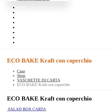
Home
Sushi E Asiatico
Street Food
Mensa E Catering
Bar E Pasticceria
Pizzeria
Pulizia Pro
Monouso
ECO BAKE Kraft con coperchio
Casa
Shop
VASCHETTE DI CARTA
ECO BAKE Kraft con coperchio
ECO BAKE Kraft con coperchio
SALAD BOX CARTA