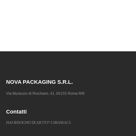
NOVA PACKAGING S.R.L.
Via Muraccio di Rischiaro, 41, 00155 Roma RM
Contatti
HAI BISOGNO DI AIUTO? CHIAMACI: