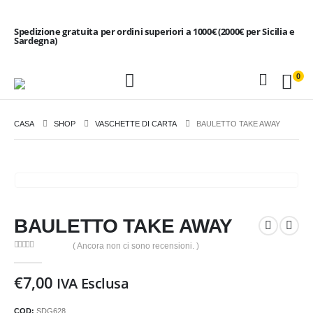
Spedizione gratuita per ordini superiori a 1000€ (2000€ per Sicilia e
Sardegna)
0
CASA
SHOP
VASCHETTE DI CARTA
BAULETTO TAKE AWAY
BAULETTO TAKE AWAY
( Ancora non ci sono recensioni. )
0
Di 5
€
7,00
IVA Esclusa
COD:
SDG628