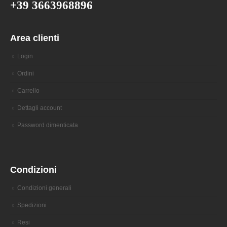
+39 3663968896
Area clienti
Login
Ordini
Carrello
Dettagli account
Password dimenticata
Condizioni
Condizioni generali
Spedizioni
Resi