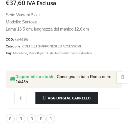
€
37,60
IVA Esclusa
Serie Wasabi Black
Modello: Santoku
Lama 16,5 cm, lunghezza del manico 12,6 cm
COD:
kai-6716s
Categoria:
COLTELLI GIAPPONESI ED ACCESSORI
Tag:
Macelleria
,
Prodotti per Sushi
,
Ristorante Sushi e Asiatico
Disponibile a stock
- Consegna in tutta Roma entro
🚚
24/48h
AGGIUNGI AL CARRELLO