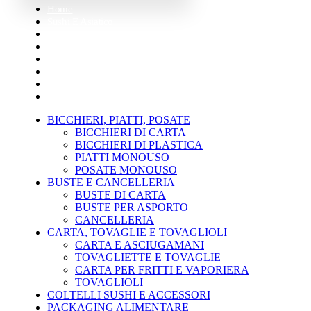
Home
Sushi E Asiatico
Street Food
Mensa E Catering
Bar E Pasticceria
Pizzeria
Pulizia Pro
Monouso
BICCHIERI, PIATTI, POSATE
BICCHIERI DI CARTA
BICCHIERI DI PLASTICA
PIATTI MONOUSO
POSATE MONOUSO
BUSTE E CANCELLERIA
BUSTE DI CARTA
BUSTE PER ASPORTO
CANCELLERIA
CARTA, TOVAGLIE E TOVAGLIOLI
CARTA E ASCIUGAMANI
TOVAGLIETTE E TOVAGLIE
CARTA PER FRITTI E VAPORIERA
TOVAGLIOLI
COLTELLI SUSHI E ACCESSORI
PACKAGING ALIMENTARE