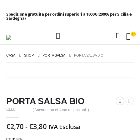
Spedizione gratuita per ordini superiori a 1000€ (2000€ per Sicilia e
Sardegna)
0
CASA
SHOP
PORTA SALSA
PORTA SALSA BIO
PORTA SALSA BIO
( Ancora non ci sono recensioni. )
0
Di 5
Fascia
€
2,70
-
€
3,80
IVA Esclusa
di
prezzo:
COD:
N/A