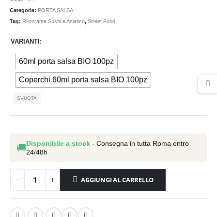
da
Categoria:
PORTA SALSA
€2,70
Tag:
Ristorante Sushi e Asiatico
,
Street Food
a
€3,80
VARIANTI
60ml porta salsa BIO 100pz
Coperchi 60ml porta salsa BIO 100pz
SVUOTA
Disponibile a stock
- Consegna in tutta Roma entro
🚚
24/48h
AGGIUNGI AL CARRELLO