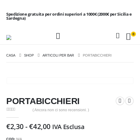
Spedizione gratuita per ordini superiori a 1000€ (2000€ per Sicilia e
Sardegna)
0
CASA
SHOP
ARTICOLI PER BAR
PORTABICCHIERI
PORTABICCHIERI
( Ancora non ci sono recensioni. )
0
Di 5
Fascia
€
2,30
-
€
42,00
IVA Esclusa
di
prezzo:
COD:
N/A