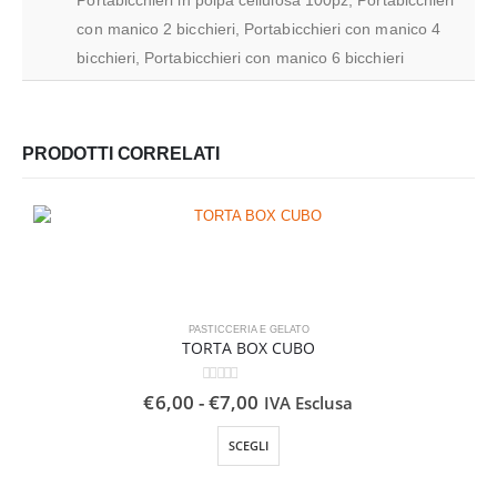
con manico 2 bicchieri, Portabicchieri con manico 4
bicchieri, Portabicchieri con manico 6 bicchieri
PRODOTTI CORRELATI
PASTICCERIA E GELATO
TORTA BOX CUBO
0
Su 5
Fascia
€
6,00
-
€
7,00
IVA Esclusa
di
Questo prodotto ha più varianti. Le opzioni possono essere scelte nella pagina del prodotto
prezzo:
SCEGLI
da
€6,00
a