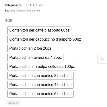
da
Categoria:
ARTICOLI PER BAR
€2,30
Tag:
Bar Gelateria Pasticceria
a
€42,00
SIZE
Contenitori per caffè d’asporto 60pz
Contenitori per cappuccino d’asporto 60pz
Portabicchieri 2 fori 20pz
Portabicchieri avana da 4 25pz
Portabicchieri in polpa cellulosa 100pz
Portabicchieri con manico 2 bicchieri
Portabicchieri con manico 4 bicchieri
Portabicchieri con manico 6 bicchieri
SVUOTA