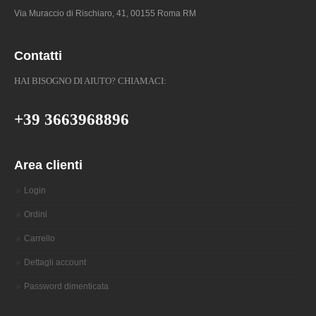
Via Muraccio di Rischiaro, 41, 00155 Roma RM
Contatti
HAI BISOGNO DI AIUTO? CHIAMACI:
+39 3663968896
Area clienti
Login
Ordini
Carrello
Dettagli account
Password dimenticata