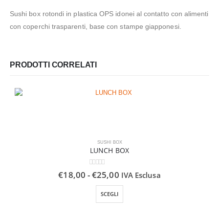
Sushi box rotondi in plastica OPS idonei al contatto con alimenti
con coperchi trasparenti, base con stampe giapponesi.
PRODOTTI CORRELATI
SUSHI BOX
LUNCH BOX
0
Su 5
Fascia
€
18,00
-
€
25,00
IVA Esclusa
di
Questo prodotto ha più varianti. Le opzioni possono essere scelte nella pagina del prodotto
prezzo:
SCEGLI
da
€18,00
a