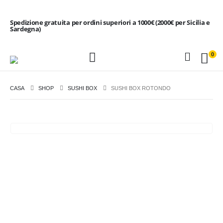
Spedizione gratuita per ordini superiori a 1000€ (2000€ per Sicilia e
Sardegna)
0
CASA
SHOP
SUSHI BOX
SUSHI BOX ROTONDO